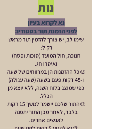
נות
נא לקרוא בעיון
לפני הזמנת תור בסטודיו:
שימו
לב, יש צורך להזמין תור מראש
רק ל:
חנוכה, חול המועד (סוכות ופסח)
ואיסרו חג.
🎨
כל ההזמנות הן במרווחים של שעה
ו-45 דקות פעם בשעה (שעה עגולה)
כפי שמוצג בלוח השנה, ללא יוצא מן
הכלל.
🎨התור שלכם יישמר למשך 15 דקות
בלבד, לאחר מכן התור יתפנה
לאנשים אחרים.
🎨נא להגיע 5 דקות לפני שעת