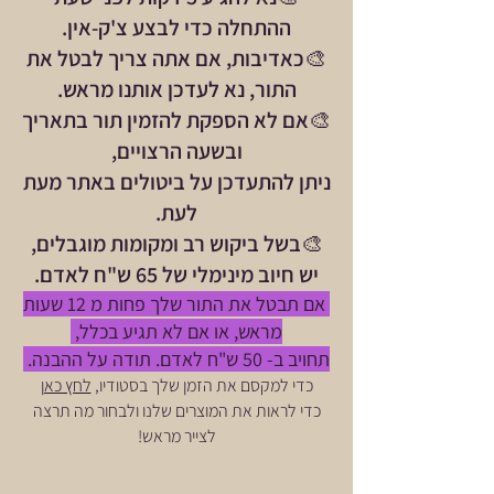
ההתחלה כדי לבצע צ'ק-אין.
🎨כאדיבות, אם אתה צריך לבטל את
התור, נא לעדכן אותנו מראש.
🎨אם לא הספקת להזמין תור בתאריך
ובשעה הרצויים,
ניתן להתעדכן על ביטולים באתר מעת
לעת.
🎨בשל ביקוש רב ומקומות מוגבלים,
יש חיוב מינימלי של 65 ש"ח לאדם.
אם תבטל את התור שלך פחות מ 12 שעות
מראש, או אם לא תגיע בכלל,
תחויב ב- 50 ש"ח לאדם. תודה על ההבנה.
כדי למקסם את הזמן שלך בסטודיו,
לחץ כאן
כדי לראות את המוצרים שלנו ולבחור מה תרצה
לצייר מראש!