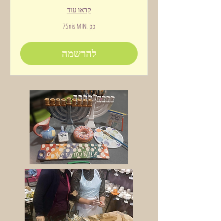
קראו עוד
75nis
75nis MIN. pp
MIN.
pp
להרשמה