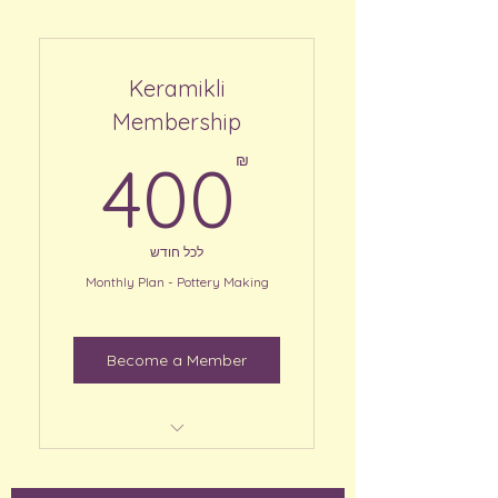
Keramikli
Membership
00₪
400
₪
לכל חודש
Monthly Plan - Pottery Making
Become a Member
"light" guidance